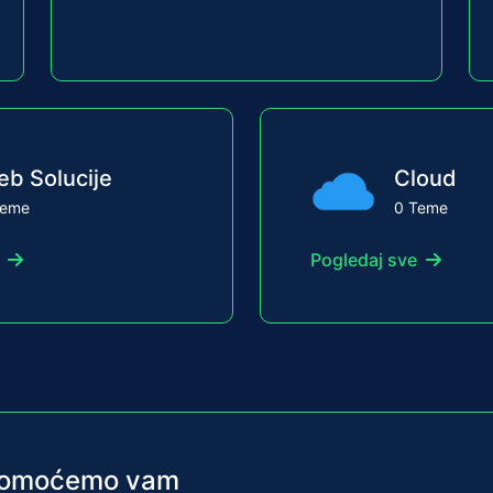
b Solucije
Cloud
Teme
0 Teme
Pogledaj sve
? Pomoćemo vam