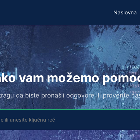
Naslovna
ko vam možemo pomoc
ragu da biste pronašli odgovore ili proverite n