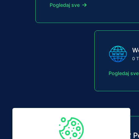
Pogledaj sve
We
0 
Pogledaj sve
Niste pronašli rešenje