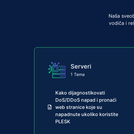
Naša sveob
vodiča i re
Serveri
1 Tema
Kako dijagnostikovati
DoS/DDoS napad i pronaći
web stranice koje su
napadnute ukoliko koristite
PLESK