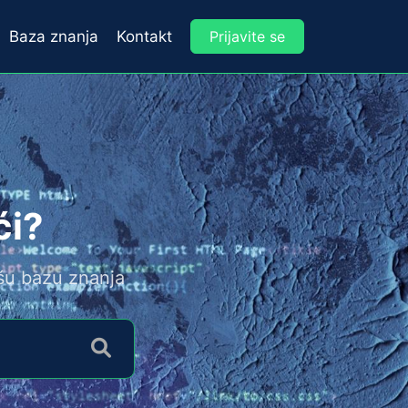
Baza znanja
Kontakt
Prijavite se
́i?
ašu bazu znanja