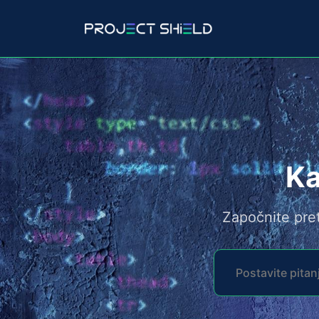
Ka
Započnite pret