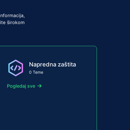
nformacija,
pite širokom
Napredna zaštita
0 Teme
Pogledaj sve