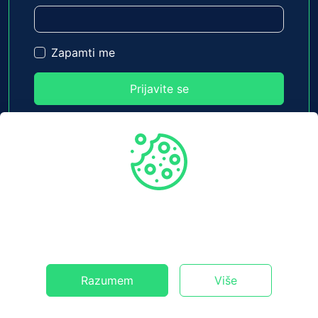
Zapamti me
Prijavite se
Koristimo kolačiće da bismo personalizovali vaše
iskustvo. Ako nastavite da posećujete ovu veb
stranicu, slažete se sa našom upotrebom kolačića
Razumem
Više
©
2026
ProjectShield Podrška - Sva prava zadržana.
Kontakt